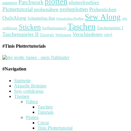
plotten
Patchwork
plotterfreebies
papeterie
Plottertutorial
probeplotten
probenähen
Probesticken
Sew Along
QuiltAlong
Schnabelina Bag
sew
Schnabelina HipBag
Taschen
Sticken
Taschenspieler I
corklicious
Stoffkartentausch
Taschenspieler II
Verschiedenes
Tutorials
Verlosung
vinyl
#Tinis Plottertutorials
#Navigation
Startseite
Aktuelle Beiträge
Sew corklicious
Themen
Nähen
Taschen
Tutorials
Plotten
Cricut
Tinis Plottertutorial