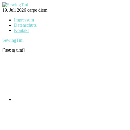
Zum
Inhalt
19. Juli 2026
carpe diem
springen
Impressum
Datenschutz
Kontakt
SewingTini
[ˈsəʊɪŋ ti:ni]
Facebook
Instagram