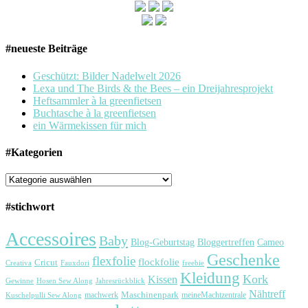
#neueste Beiträge
Geschützt: Bilder Nadelwelt 2026
Lexa und The Birds & the Bees – ein Dreijahresprojekt
Heftsammler à la greenfietsen
Buchtasche à la greenfietsen
ein Wärmekissen für mich
#Kategorien
#Kategorien
#stichwort
Accessoires
Baby
Bloggertreffen
Cameo
Blog-Geburtstag
Geschenke
flexfolie
flockfolie
Cricut
Creativa
Fauxdori
freebie
Kleidung
Kork
Kissen
Gewinne
Hosen Sew Along
Jahresrückblick
Nähtreff
Maschinenpark
machwerk
meineMachtzentrale
Kuschelpulli Sew Along