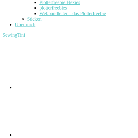
Plotterfreebie Hexies
plotterfreebies
Webbandleiter – das Plotterfreebie
Sticken
Über mich
SewingTini
Facebook
Instagram