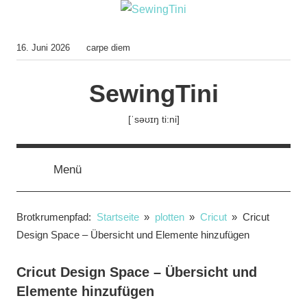
Zum
Inhalt
springen
16. Juni 2026
carpe diem
SewingTini
[ˈsəʊɪŋ ti:ni]
Such
Menü
Brotkrumenpfad:
Startseite
plotten
Cricut
Cricut
Design Space – Übersicht und Elemente hinzufügen
Cricut Design Space – Übersicht und
Elemente hinzufügen