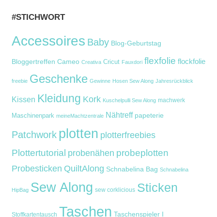
#STICHWORT
Accessoires
Baby
Blog-Geburtstag
flexfolie
flockfolie
Bloggertreffen
Cameo
Cricut
Creativa
Fauxdori
Geschenke
freebie
Gewinne
Hosen Sew Along
Jahresrückblick
Kleidung
Kork
Kissen
machwerk
Kuschelpulli Sew Along
Nähtreff
Maschinenpark
papeterie
meineMachtzentrale
plotten
Patchwork
plotterfreebies
Plottertutorial
probeplotten
probenähen
Probesticken
QuiltAlong
Schnabelina Bag
Schnabelina
Sew Along
Sticken
sew corklicious
HipBag
Taschen
Taschenspieler I
Stoffkartentausch